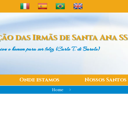
ão das
Irmãs de Santa Ana S
iou o homem
para ser feliz (Carlo T. di Barolo)
Onde estamos
Nossos Santos
Home