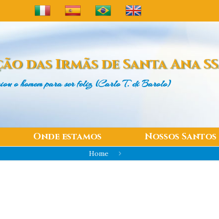
ão das
Irmãs de Santa Ana S
iou o homem
para ser feliz (Carlo T. di Barolo)
Onde estamos
Nossos Santos
Home