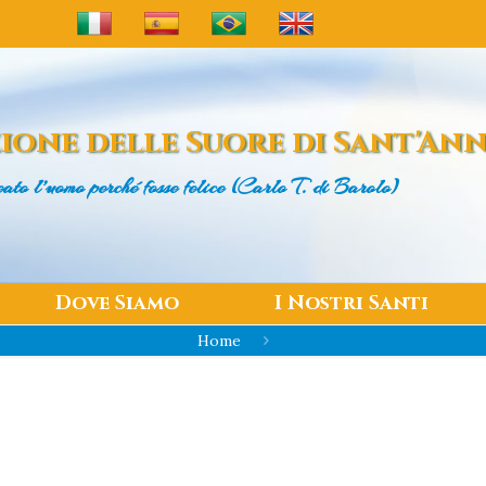
ione delle
Suore di Sant'An
eato l’uomo
perché fosse felice (Carlo T. di Barolo)
Dove Siamo
I Nostri Santi
Home