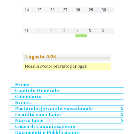
24
25
26
27
28
29
30
24
25
26
27
28
29
30
Agosto
Agosto
Agosto
Agosto
Agosto
Agosto
Agosto
2026
2026
2026
2026
2026
2026
2026
31
1
2
3
4
5
6
31
1
2
3
4
5
6
Agosto
Settembre
Settembre
Settembre
Settembre
Settembre
Settembre
2026
2026
2026
2026
2026
2026
2026
7 Agosto 2026
Nessun evento previsto per oggi!
Home
Capitolo Generale
Calendario
Eventi
Pastorale giovanile vocazionale
In unità con i Laici
Nuova Luce
Causa di Canonizzazione
Documenti e Pubblicazioni