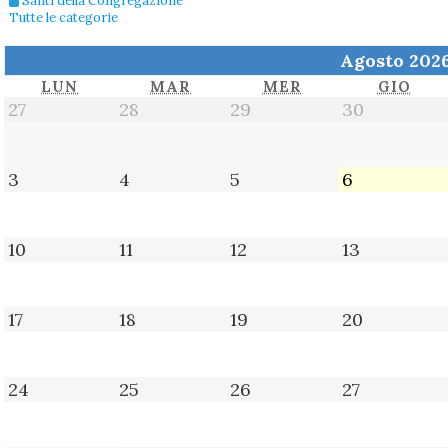
Santi della Congregazione
Tutte le categorie
Agosto 202
LUNEDÌ
MARTEDÌ
MERCOLEDÌ
GIO
LUN
MAR
MER
GIO
27
28
29
30
27
28
29
30
Luglio
Luglio
Luglio
Luglio
2026
2026
2026
2026
3
4
5
6
3
4
5
6
Agosto
Agosto
Agosto
Agosto
2026
2026
2026
2026
10
11
12
13
10
11
12
13
Agosto
Agosto
Agosto
Agosto
2026
2026
2026
2026
17
18
19
20
17
18
19
20
Agosto
Agosto
Agosto
Agosto
2026
2026
2026
2026
24
25
26
27
24
25
26
27
Agosto
Agosto
Agosto
Agosto
2026
2026
2026
2026