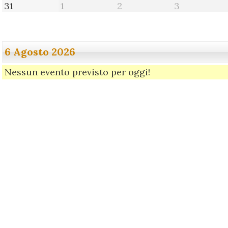
31
1
2
3
31
1
2
3
Agosto
Settembre
Settembre
Settembre
2026
2026
2026
2026
6 Agosto 2026
Nessun evento previsto per oggi!