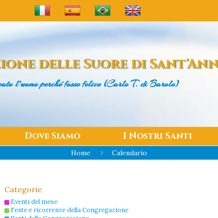
ione delle
Suore di Sant'An
eato l’uomo
perché fosse felice (Carlo T. di Barolo)
Dove Siamo
I Nostri Santi
Home
Calendario
Categorie
Eventi del mese
Feste e ricorrenze della Congregazione