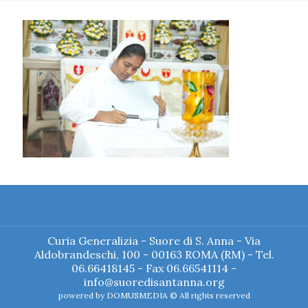
Curia Generalizia - Suore di S. Anna - Via
Aldobrandeschi, 100 - 00163 ROMA (RM) - Tel.
06.66418145 - Fax 06.66541114 -
info@suoredisantanna.org
powered by
DOMUSMEDIA
© All rights reserved