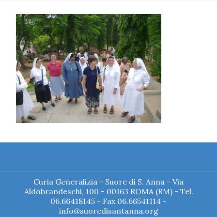
Curia Generalizia - Suore di S. Anna - Via
Aldobrandeschi, 100 - 00163 ROMA (RM) - Tel.
06.66418145 - Fax 06.66541114 -
info@suoredisantanna.org