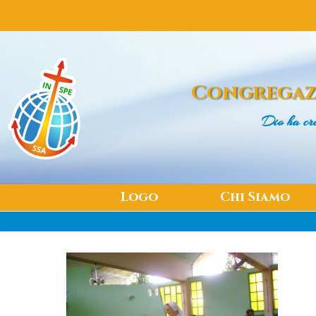
Congregaz
Dio ha cr
Logo
Chi Siamo