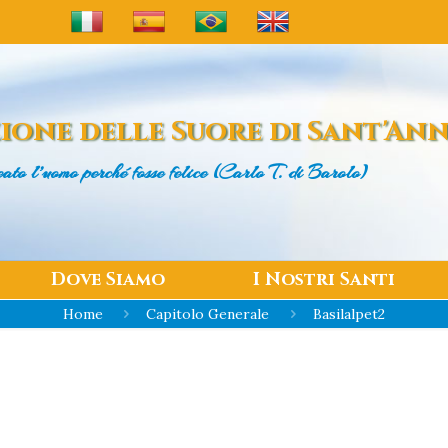
ione delle
Suore di Sant'An
eato l’uomo
perché fosse felice (Carlo T. di Barolo)
Dove Siamo
I Nostri Santi
Home
Capitolo Generale
Basilalpet2