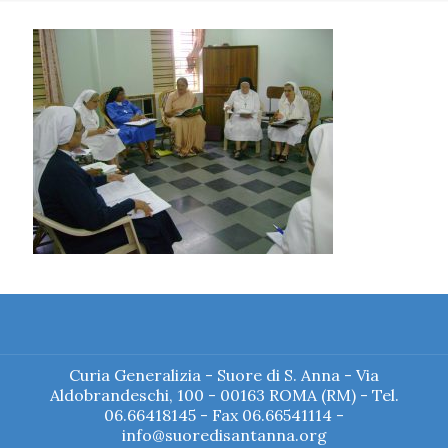
Curia Generalizia - Suore di S. Anna - Via
Aldobrandeschi, 100 - 00163 ROMA (RM) - Tel.
06.66418145 - Fax 06.66541114 -
info@suoredisantanna.org