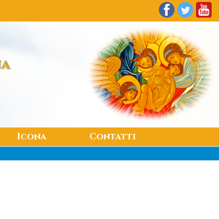
na
Icona
Contatti
A