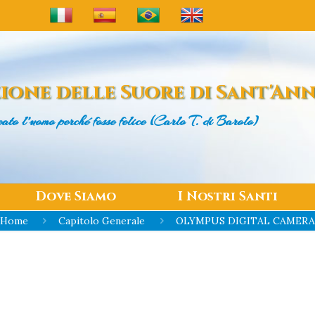
ione delle
Suore di Sant'An
eato l’uomo
perché fosse felice (Carlo T. di Barolo)
Dove Siamo
I Nostri Santi
Home
Capitolo Generale
OLYMPUS DIGITAL CAMER