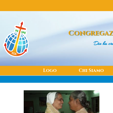
Congregaz
Dio ha cr
Logo
Chi Siamo