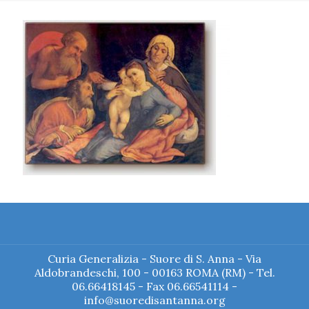
Curia Generalizia - Suore di S. Anna - Via
Aldobrandeschi, 100 - 00163 ROMA (RM) - Tel.
06.66418145 - Fax 06.66541114 -
info@suoredisantanna.org