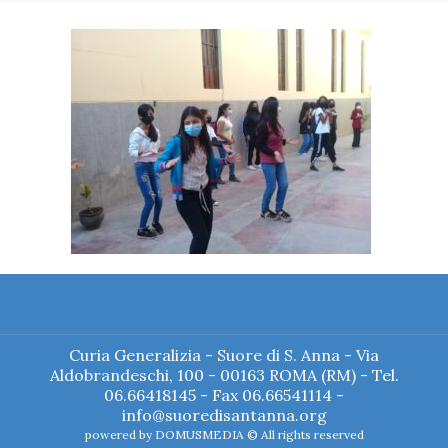
Curia Generalizia - Suore di S. Anna - Via
Aldobrandeschi, 100 - 00163 ROMA (RM) - Tel.
06.66418145 - Fax 06.66541114 -
info@suoredisantanna.org
powered by
DOMUSMEDIA
© All rights reserved