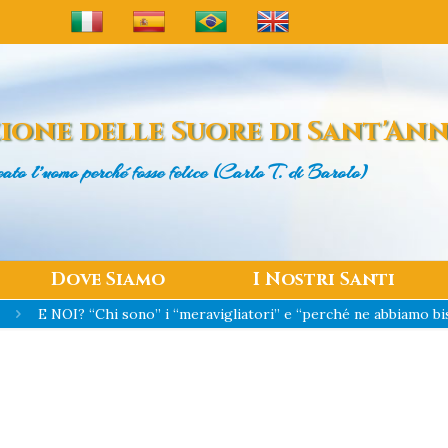
ione delle
Suore di Sant'An
eato l’uomo
perché fosse felice (Carlo T. di Barolo)
Dove Siamo
I Nostri Santi
E NOI? “Chi sono” i “meravigliatori” e “perché ne abbiamo b