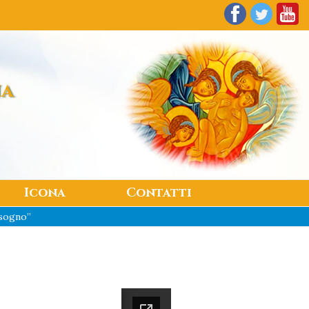
na
Icona
Contatti
isogno”