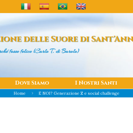
ione delle
Suore di Sant'An
 (Carlo T. di Barolo)
Dove Siamo
I Nostri Santi
Home
E NOI? Generazione Z e social challenge