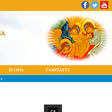
na
Icona
Contatti
va