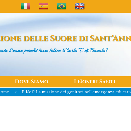
ione delle
Suore di Sant'An
ato l’uomo
perché fosse felice (Carlo T. di Barolo)
Dove Siamo
I Nostri Santi
Home
E Noi? La missione dei genitori nell’emergenza educati