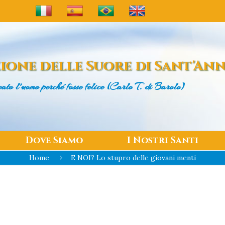
ione delle
Suore di Sant'An
eato l’uomo
perché fosse felice (Carlo T. di Barolo)
Dove Siamo
I Nostri Santi
Home
E NOI? Lo stupro delle giovani menti