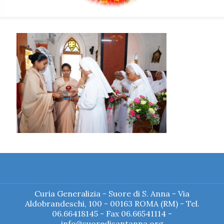
Curia Generalizia - Suore di S. Anna - Via
Aldobrandeschi, 100 - 00163 ROMA (RM) - Tel.
06.66418145 - Fax 06.66541114 -
info@suoredisantanna.org